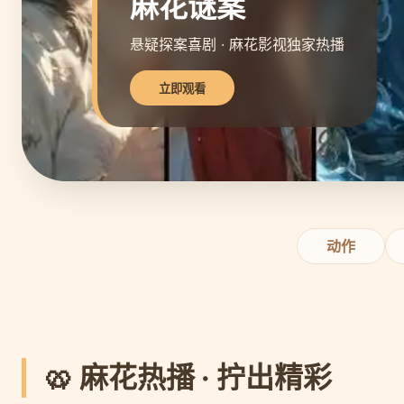
麻花谜案
悬疑探案喜剧 · 麻花影视独家热播
立即观看
动作
🥨 麻花热播 · 拧出精彩