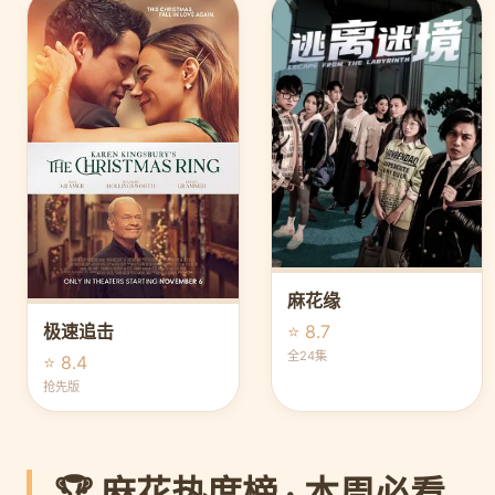
麻花缘
⭐ 8.7
极速追击
全24集
⭐ 8.4
抢先版
🏆 麻花热度榜 · 本周必看