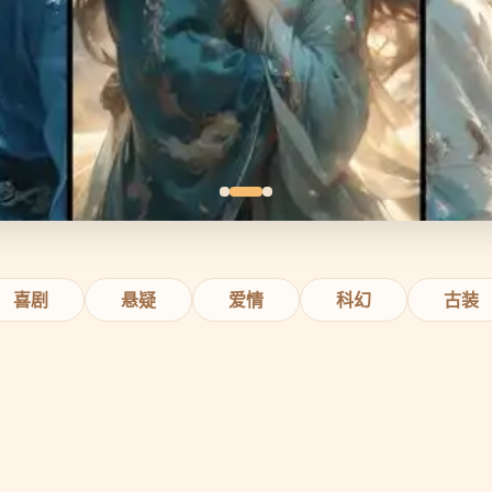
喜剧
悬疑
爱情
科幻
古装