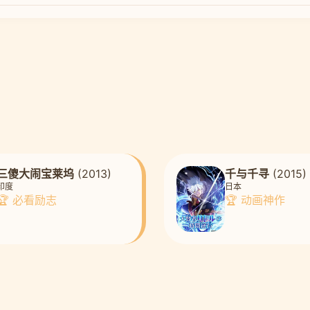
三傻大闹宝莱坞
(2013)
千与千寻
(2015)
印度
日本
🏆 必看励志
🏆 动画神作