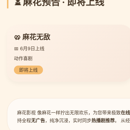
⏳ 麻花预告 · 即将上线
🥨 麻花无敌
📅 6月9日上线
动作喜剧
即将上线
麻花影视 像麻花一样拧出无限欢乐，为您带来极致
在线
持全程
无广告
，纯净沉浸，实时同步
热播剧推荐
。 从