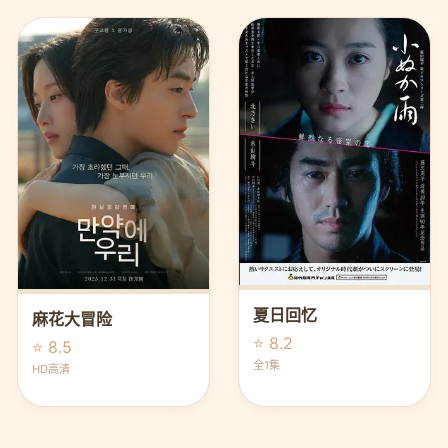
夏日回忆
麻花大冒险
⭐ 8.2
⭐ 8.5
全1集
HD高清